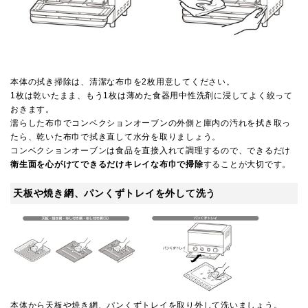
本体の拭き掃除は、清潔な布巾を2枚用意してください。
1枚は乾いたまま、もう1枚は薄めた食器用中性洗剤に浸してよく絞って
おきます。
濡らした布巾でコンベクションオーブンの外側と庫内の汚れを拭き取っ
たら、乾いた布巾で拭き直して水分を取りましょう。
コンベクションオーブンは食品を直接入れて調理するので、できるだけ
衛生面を心がけてできるだけキレイな布巾で掃除
することが大切です。
天板や焼き網、パンくずトレイを外して洗う
本体から天板や焼き網、パンくずトレイを取り外して洗いましょう。