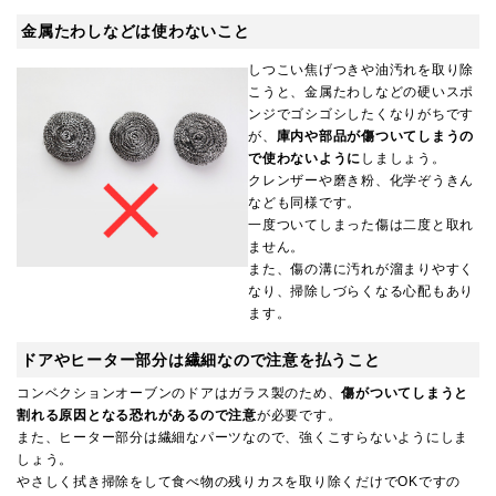
金属たわしなどは使わないこと
しつこい焦げつきや油汚れを取り除
こうと、金属たわしなどの硬いスポ
ンジでゴシゴシしたくなりがちです
が、
庫内や部品が傷ついてしまうの
で使わないように
しましょう。
クレンザーや磨き粉、化学ぞうきん
なども同様です。
一度ついてしまった傷は二度と取れ
ません。
また、傷の溝に汚れが溜まりやすく
なり、掃除しづらくなる心配もあり
ます。
ドアやヒーター部分は繊細なので注意を払うこと
コンベクションオーブンのドアはガラス製のため、
傷がついてしまうと
割れる原因となる恐れがあるので注意
が必要です。
また、ヒーター部分は繊細なパーツなので、強くこすらないようにしま
しょう。
やさしく拭き掃除をして食べ物の残りカスを取り除くだけでOKですの