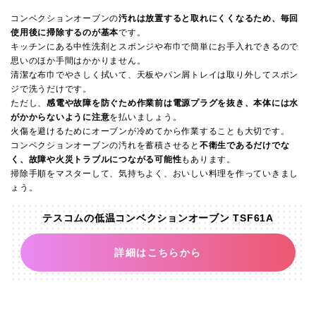
コンベクションオーブンの
汚れは放置すると取れにくくなるため、毎回
使用後に掃除するのが基本
です。
キッチンにある中性洗剤とスポンジや布巾で簡単にお手入れできるので
思いのほか手間はかかりません。
清潔な布巾でやさしく拭いて、天板やパン屑トレイは取り外してスポン
ジで洗うだけです。
ただし、
感電や故障を防ぐため作業前は電源プラグを抜き、本体には水
がかからないように注意
を払いましょう。
火傷を避けるためにオーブンが冷めてから作業することも大切です。
コンベクションオーブンの汚れを蓄積させると
不衛生であるだけでな
く、故障や火災トラブルにつながる可能性
もあります。
掃除手順をマスターして、気持ちよく、おいしい料理を作っていきまし
ょう。
テスコムの低温コンベクションオーブン TSF61A
詳細はこちらから