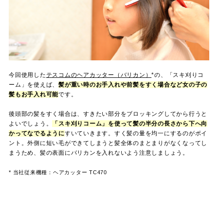
今回使用した
テスコムのヘアカッター（バリカン）
*の、「スキ刈りコ
ーム」を使えば、
髪が重い時のお手入れや前髪をすく場合など女の子の
髪もお手入れ可能
です。
後頭部の髪をすく場合は、すきたい部分をブロッキングしてから行うと
よいでしょう。
「スキ刈りコーム」を使って髪の半分の長さから下へ向
かってなでるように
すいていきます。すく髪の量を均一にするのがポイ
ント。外側に短い毛ができてしまうと髪全体のまとまりがなくなってし
まうため、髪の表面にバリカンを入れないよう注意しましょう。
* 当社従来機種：ヘアカッター TC470