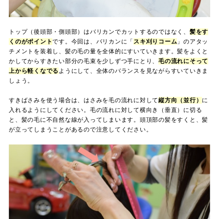
トップ（後頭部・側頭部）はバリカンでカットするのではなく、
髪をす
くのがポイント
です。今回は、バリカンに「
スキ刈りコーム
」のアタッ
チメントを装着し、髪の毛の量を全体的にすいていきます。髪をよくと
かしてからすきたい部分の毛束を少しずつ手にとり、
毛の流れにそって
上から軽くなでる
ようにして、全体のバランスを見ながらすいていきま
しょう。
すきばさみを使う場合は、はさみを毛の流れに対して
縦方向（並行）
に
入れるようにしてください。毛の流れに対して横向き（垂直）に切る
と、髪の毛に不自然な線が入ってしまいます。頭頂部の髪をすくと、髪
が立ってしまうことがあるので注意してください。