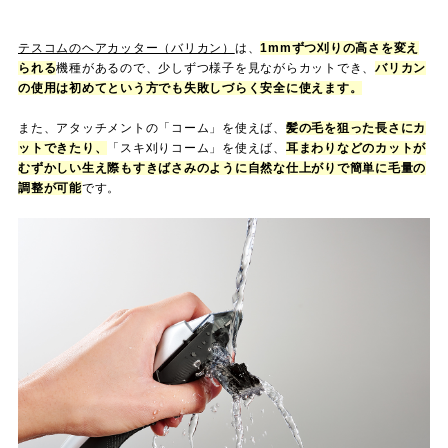
テスコムのヘアカッター（バリカン）
は、
1mmずつ刈りの高さを変え
られる
機種があるので、少しずつ様子を見ながらカットでき、
バリカン
の使用は初めてという方でも失敗しづらく安全に使えます。
また、アタッチメントの「コーム」を使えば、
髪の毛を狙った長さにカ
ットできたり、
「スキ刈りコーム」を使えば、
耳まわりなどのカットが
むずかしい生え際もすき
ばさみのように自然な仕上がりで簡単に毛量の
調整が可能
です。