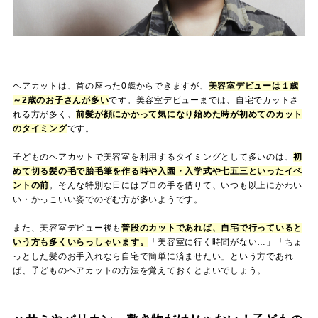
ヘアカットは、首の座った0歳からできますが、
美容室デビューは１歳
～2歳のお子さんが多い
です。美容室デビューまでは、自宅でカットさ
れる方が多く、
前髪が顔にかかって気になり始めた時が初めてのカット
のタイミング
です。
子どものヘアカットで美容室を利用するタイミングとして多いのは、
初
めて切る髪の毛で胎毛筆を作る時や入園・入学式や七五三といったイベ
ントの前
。そんな特別な日にはプロの手を借りて、いつも以上にかわい
い・かっこいい姿でのぞむ方が多いようです。
また、美容室デビュー後も
普段のカットであれば、自宅で行っていると
いう方も多くいらっしゃいます。
「美容室に行く時間がない…」「ちょ
っとした髪のお手入れなら自宅で簡単に済ませたい」という方であれ
ば、子どものヘアカットの方法を覚えておくとよいでしょう。