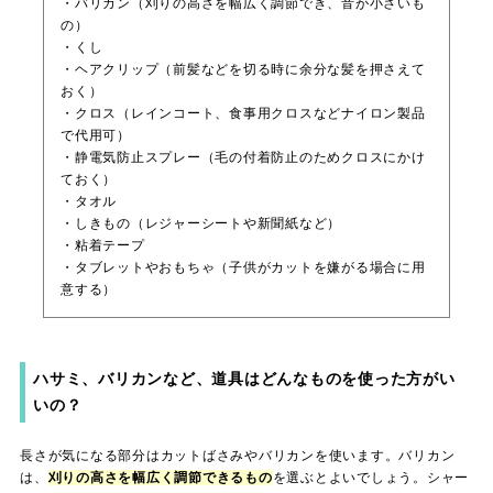
・バリカン（刈りの高さを幅広く調節でき、音が小さいも
の）
・くし
・ヘアクリップ（前髪などを切る時に余分な髪を押さえて
おく）
・クロス（レインコート、食事用クロスなどナイロン製品
で代用可）
・静電気防止スプレー（毛の付着防止のためクロスにかけ
ておく）
・タオル
・しきもの（レジャーシートや新聞紙など）
・粘着テープ
・タブレットやおもちゃ（子供がカットを嫌がる場合に用
意する）
ハサミ、バリカンなど、道具はどんなものを使った方がい
いの？
長さが気になる部分はカットばさみやバリカンを使います。バリカン
は、
刈りの高さを幅広く調節できるもの
を選ぶとよいでしょう。シャー