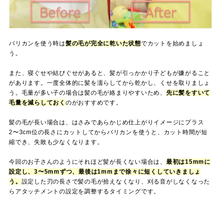
バリカンを使う時は
髪の毛が完全に乾いた状態
でカットを始めましょ
う。
また、寝ぐせや結びぐせがあると、髪が引っかかり子どもが嫌がること
があります。一度全体的に髪を濡らしてから乾かし、くせを取りましょ
う。毛量が多い子の場合は髪の毛が絡まりやすいため、
先に髪をすいて
毛量を減らしておく
のがおすすめです。
髪の毛が長い場合は、はさみであらかじめ仕上がりイメージにプラス
2〜3cm位の長さにカットしてからバリカンを使うと、カット時間が短
縮でき、失敗も少なくなります。
今回のお子さんのようにそれほど髪が長くない場合は、
最初は15mmに
設定し、3〜5mmずつ、最後は1mmまで徐々に短くしていきましょ
う。
設定した刃の長さで髪の毛が拾えなくなり、刈る音がしなくなった
らアタッチメントの設定を調整するタイミングです。