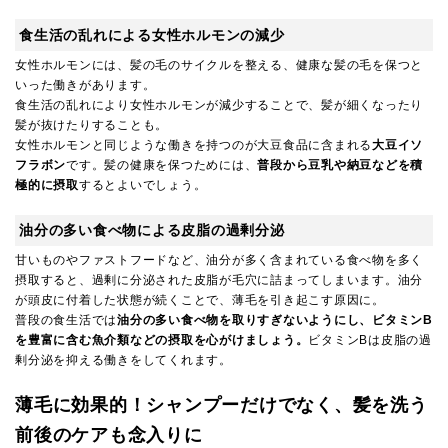
食生活の乱れによる女性ホルモンの減少
女性ホルモンには、髪の毛のサイクルを整える、健康な髪の毛を保つと
いった働きがあります。
食生活の乱れにより女性ホルモンが減少することで、髪が細くなったり
髪が抜けたりすることも。
女性ホルモンと同じような働きを持つのが大豆食品に含まれる
大豆イソ
フラボン
です。髪の健康を保つためには、
普段から豆乳や納豆などを積
極的に摂取
するとよいでしょう。
油分の多い食べ物による皮脂の過剰分泌
甘いものやファストフードなど、油分が多く含まれている食べ物を多く
摂取すると、過剰に分泌された皮脂が毛穴に詰まってしまいます。油分
が頭皮に付着した状態が続くことで、薄毛を引き起こす原因に。
普段の食生活では
油分の多い食べ物を取りすぎないようにし、ビタミンB
を豊富に含む魚介類などの摂取を心がけましょう。
ビタミンBは皮脂の過
剰分泌を抑える働きをしてくれます。
薄毛に効果的！シャンプーだけでなく、髪を洗う
前後のケアも念入りに