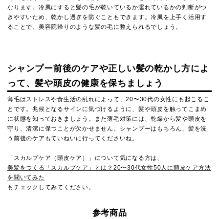
なります。冷風にすると髪の毛が乾いているか濡れているかの判断がつ
きやすいため、乾かし過ぎを防ぐこともできます。冷風を上手く活用す
ることで、美容院帰りのような髪の毛に整えられるでしょう。
シャンプー前後のケアや正しい髪の乾かし方によ
って、髪や頭皮の健康を保ちましょう
薄毛はストレスや食生活の乱れによって、20〜30代の女性にも起こるこ
とです。兆候となるサインに気づけるように、髪や頭皮を触ってこまめ
に状態を知っておきましょう。また薄毛対策には、乾燥から髪や頭皮を
守り、清潔に保つことが欠かせません。シャンプーはもちろん、髪を洗
う前後のケアもていねいに行ってくださいね。
「スカルプケア（頭皮ケア）」について気になる方は、
美髪をつくる「スカルプケア」とは？20〜30代女性50人に頭皮ケア方法
を聞いてみた
もチェックしてみてください。
参考商品