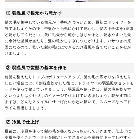
① 強温風で根元から乾かす
髪の毛が集中している根元が一番乾きづらいため、最初にドライヤーを
当てましょうその後、中盤から毛先にかけて乾かし、髪の毛全体を
8
割ほ
ど乾かしてください。先に毛先から乾かしはじめると、乾きやすい毛先
に余計な温風が当たり、髪の乾かしすぎにつながります。パサつきの原
因になるので、乾いた髪の毛にはできるだけ温風を当てないことを心が
けましょう。
② 弱温風で髪型の基本を作る
前髪を整えたりトップのボリュームアップ、髪の毛の広がりを抑えたり
したい場合には、
8
割程度乾かした後に、ドライヤーの弱温風やセットモ
ードを使って整えていきましょう。弱温風を使う際は、髪の毛を乾かす
というよりはクセづけのイメージで仕上げていきましょう。乾かす前に
まずは、どんなスタイルに仕上げたいか思い描いて、スムーズなヘアド
ライを目指しましょう。
③ 冷風で仕上げ
最後に、冷風を使って髪の毛を整えながら乾かしていきます。仕上げに
冷風を使うことで、クセを固定しヘアスタイルを長時間キープしやすく