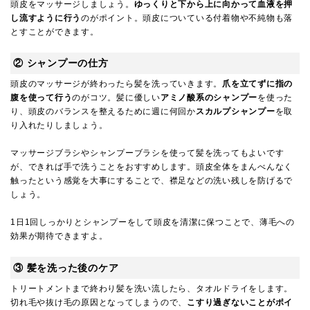
頭皮をマッサージしましょう。
ゆっくりと下から上に向かって血液を押
し流すように行う
のがポイント。頭皮についている付着物や不純物も落
とすことができます。
② シャンプーの仕方
頭皮のマッサージが終わったら髪を洗っていきます。
爪を立てずに指の
腹を使って行う
のがコツ。髪に優しい
アミノ酸系のシャンプー
を使った
り、頭皮のバランスを整えるために週に何回か
スカルプシャンプー
を取
り入れたりしましょう。
マッサージブラシやシャンプーブラシを使って髪を洗ってもよいです
が、できれば手で洗うことをおすすめします。頭皮全体をまんべんなく
触ったという感覚を大事にすることで、襟足などの洗い残しを防げるで
しょう。
1日1回しっかりとシャンプーをして頭皮を清潔に保つことで、薄毛への
効果が期待できますよ。
③ 髪を洗った後のケア
トリートメントまで終わり髪を洗い流したら、タオルドライをします。
切れ毛や抜け毛の原因となってしまうので、
こすり過ぎないことがポイ