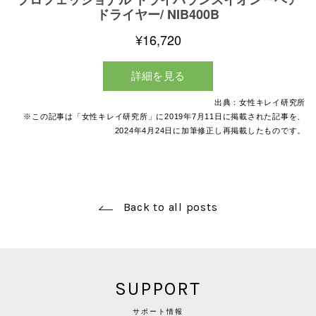
出典：女性キレイ研究所
※この記事は「女性キレイ研究所」に
2019
年
7
月
11
日に掲載された記事を、
2024
年
4
月
24
日に加筆修正し再掲載したものです。
Back to all posts
SUPPORT
サポート情報