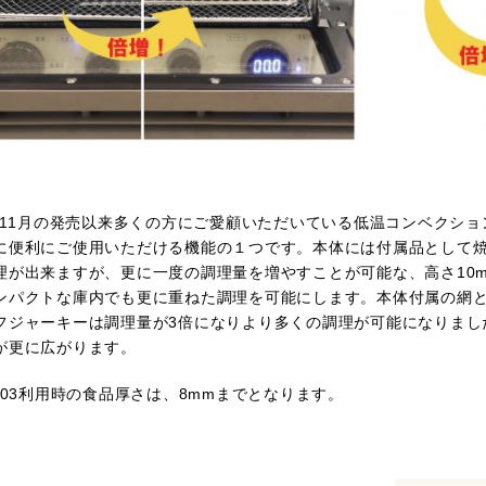
年11月の発売以来多くの方にご愛顧いただいている低温コンベクション
に便利にご使用いただける機能の１つです。本体には付属品として焼
理が出来ますが、更に一度の調理量を増やすことが可能な、高さ10
ンパクトな庫内でも更に重ねた調理を可能にします。本体付属の網と
フジャーキーは調理量が3倍になりより多くの調理が可能になりました
が更に広がります。
103利用時の食品厚さは、8mmまでとなります。