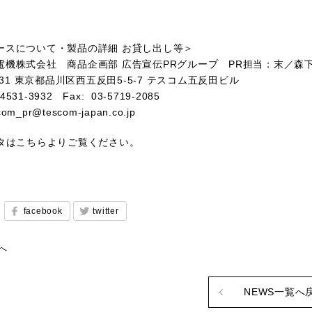
ースについて・製品の詳細 お貸し出し等＞
電機株式会社 商品企画部 広告宣伝
PR
グループ
PR
担当：末／森
31
東京都品川区西五反田
5-5-7
テスコム五反田ビル
-4531-3932
Fax: 03-5719-2085
scom_pr@tescom-japan.co.jp
ータはこちらよりご覧ください。
facebook
twitter
へ
NEWS一覧へ