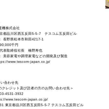
要
電機株式会社
東京都品川区西五反田
5-5-7
テスコム五反田ビル
： 長野県松本市和田
4217-1
90,000
千円
 代表取締役社長 楠野寿也
： 美容家電や調理家電などの開発及び製造
tps://www.tescom-japan.co.jp/
問い合わせ先
のクレジット及び読者の方のお問い合わせ先＞
03-4531-3932
ps://www.tescom-japan.co.jp/
31
東京都品川区西五反田
5-5-7
テスコム五反田ビル