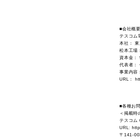
■
会社概
テスコム
本社： 
松本工場
資本金：
代表者：
事業内容
URL
：
ht
■
各種お
＜掲載時
テスコム
URL:
htt
〒
141-00