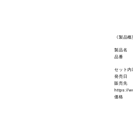
《製品概
製品名
品番 ：
セット内
発売日 
販売先
https://
価格 
オンラ