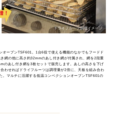
オーブンTSF601。1台6役で使える機能のなかでもフードド
き網の他に高さ約32mmのあし付き網が付属され、網を2段重
mmのあし付き網を3枚セットで販売します。あしの高さを下げ
合わせればドライフルーツは調理量が2倍に、天板を組み合わ
。マルチに活躍する低温コンベクションオーブンTSF601の