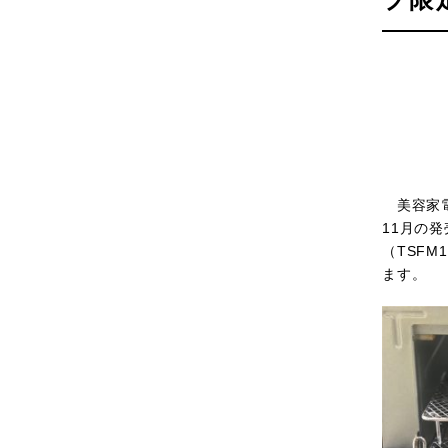
美容家電
11月の
（TSF
ます。