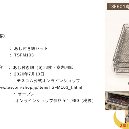
要》
 ： あし付き網セット
 TSFM103
容 ： あし付き網（S)×3枚・案内用紙
： 2020年7月10日
 ： テスコム公式オンラインショップ
www.tescom-shop.jp/item/TSFM103_I.html
： オープン
インショップ価格 ¥１,980（税抜）