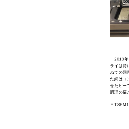
2019
ライは特
ねての調
た網はコ
せたビー
調理の幅
＊TSFM