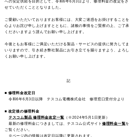
への安定供給を目的として、令和
6
年
6
月
3
日より、修理料金の改定をさ
せていただくこととなりました。
ご愛顧いただいておりますお客様には、大変ご迷惑をお掛けすることを
心よりお詫び申し上げますとともに、諸般の事情をご賢察の上、ご了承
くださいますよう謹んでお願い申し上げます。
今後ともお客様にご満足いただける製品・サービスの提供に努力してま
いりますので、引き続き弊社製品にお引き立てを賜りますよう、よろし
くお願い申し上げます。
記
■ 修理料金改定日
令和
6
年
6
月
3
日以降 テスコム電機株式会社 修理窓口受付分より
■ 改定後の修理料金
テスコム製品 修理料金改定一覧
（※2024年5月1日更新）
最新の修理料金につきましては、テスコム公式サイト
修理料金一覧
を
ご覧ください。
※ページ内の情報は改定日以降に更新されます。