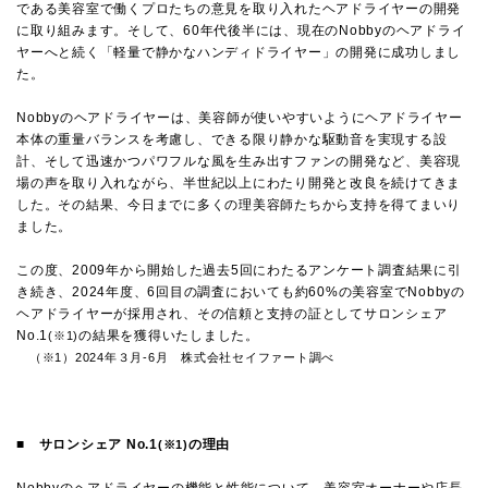
である美容室で働くプロたちの意見を取り入れたヘアドライヤーの開発
に取り組みます。そして、
60
年代後半には、現在の
Nobby
のヘアドライ
ヤーへと続く「軽量で静かなハンディドライヤー」の開発に成功しまし
た。
Nobbyのヘアドライヤーは、美容師が使いやすいようにヘアドライヤー
本体の重量バランスを考慮し、できる限り静かな駆動音を実現する設
計、そして迅速かつパワフルな風を生み出すファンの開発など、美容現
場の声を取り入れながら、半世紀以上にわたり開発と改良を続けてきま
した。その結果、今日までに多くの理美容師たちから支持を得てまいり
ました。
この度、
2009
年から開始した過去
5
回にわたるアンケート調査結果に引
き続き、
2024
年度、
6
回目の調査においても約
60%
の美容室で
Nobby
の
ヘアドライヤーが採用され、その信頼と支持の証としてサロンシェア
No.1
の結果を獲得いたしました。
(※1)
（※1）2024年３月-6月 株式会社セイファート調べ
■
サロンシェア
No.1
の理由
(
※1)