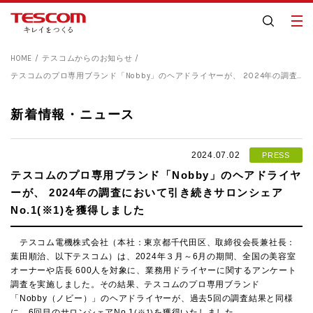
HOME
テスコムからのお知らせ
テスコムのプロ専用ブランド「Nobby」のヘアドライヤーが、 2024年の調査において引き続きサロンシェアNo.1(※1)を獲得しました
新着情報・ニュース
2024.07.02
PRESS
テスコムのプロ専用ブランド「Nobby」のヘアドライヤ
ーが、 2024年の調査において引き続きサロンシェア
No.1(※1)を獲得しました
テスコム電機株式会社（本社：東京都千代田区、取締役会長兼社長：
葉田順治、以下テスコム）は、
2024
年３月～
6
月の期間、全国の美容室
オーナーや店長
600
人を対象に、業務用ドライヤーに関するアンケート
調査を実施しました。その結果、テスコムのプロ専用ブランド
「
Nobby
（ノビー）」のヘアドライヤーが、過去
5
回の調査結果と同様
に、
6
回目のサロンシェア
No.1
を獲得いたしました。
(※1)