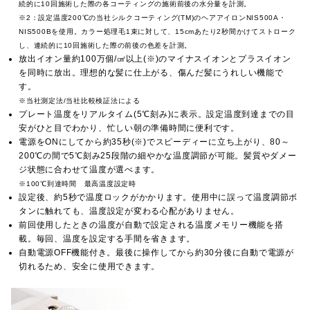
続的に10回施術した際の各コーティングの施術前後の水分量を計測。
※2：設定温度200℃の当社シルクコーティング(TM)のヘアアイロンNIS500A・
NIS500Bを使用。カラー処理毛1束に対して、15cmあたり2秒間かけてストローク
し、連続的に10回施術した際の前後の色差を計測。
放出イオン量約100万個/㎤以上(※)のマイナスイオンとプラスイオン
を同時に放出。理想的な髪に仕上がる、傷んだ髪にうれしい機能で
す。
※当社測定法/当社比較検証法による
プレート温度をリアルタイム(5℃刻み)に表示。設定温度到達までの目
安がひと目でわかり、忙しい朝の準備時間に便利です。
電源をONにしてから約35秒(※)でスピーディーに立ち上がり、80～
200℃の間で5℃刻み25段階の細やかな温度調節が可能。髪質やダメー
ジ状態に合わせて温度が選べます。
※100℃到達時間 最高温度設定時
設定後、約5秒で温度ロックがかかります。使用中に誤って温度調節ボ
タンに触れても、温度設定が変わる心配がありません。
前回使用したときの温度が自動で設定される温度メモリー機能を搭
載。毎回、温度を設定する手間を省きます。
自動電源OFF機能付き。最後に操作してから約30分後に自動で電源が
切れるため、安全に使用できます。