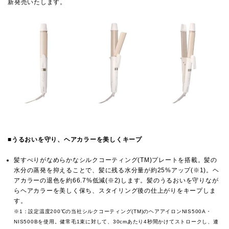
新発売いたします。
■
うるおいを守り、ヘアカラーを美しくキープ
髪すべりがなめらかなシルクコーティング(TM)プレートを搭載。髪の
水分の蒸発を抑えることで、髪に残る水分量が約25%アップ(※1)。ヘ
アカラーの退色を約66.7%低減(※2)します。髪のうるおいを守りなが
らヘアカラーを美しく保ち、スタイリング後の仕上がりをキープしま
す。
※1：設定温度200℃の当社シルクコーティング(TM)のヘアアイロンNIS500A・
NIS500Bを使用。健常毛1束に対して、30cmあたり4秒間かけてストロークし、連