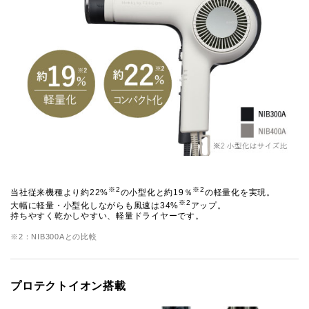
※2
※2
当社従来機種より約22%
の小型化と約19％
の軽量化を実現。
※2
大幅に軽量・小型化しながらも風速は34%
アップ。
持ちやすく乾かしやすい、軽量ドライヤーです。
※2：NIB300Aとの比較
プロテクトイオン搭載