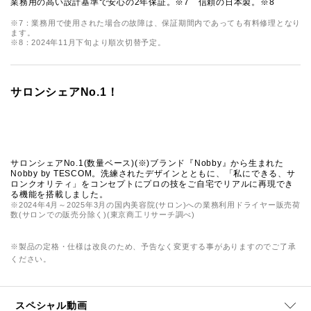
業務用の高い設計基準で安心の2年保証。※7 信頼の日本製。※8
※7：業務用で使用された場合の故障は、保証期間内であっても有料修理となり
ます。
※8：2024年11月下旬より順次切替予定。
サロンシェアNo.1！
サロンシェアNo.1(数量ベース)(※)ブランド『Nobby』から生まれた
Nobby by TESCOM。洗練されたデザインとともに、「私にできる、サ
ロンクオリティ」をコンセプトにプロの技をご自宅でリアルに再現でき
る機能を搭載しました。
※2024年4月～2025年3月の国内美容院(サロン)への業務利用ドライヤー販売荷
数(サロンでの販売分除く)(東京商工リサーチ調べ)
※製品の定格・仕様は改良のため、予告なく変更する事がありますのでご了承
ください。
スペシャル動画