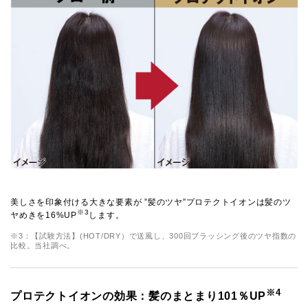
美しさを印象付ける大きな要素が ”髪のツヤ”プロテクトイオンは髪のツ
※3
ヤめきを16%UP
します。
※3：【試験方法】(HOT/DRY）で送風し、300回ブラッシング後のツヤ指数の
比較。当社調べ。
※4
プロテクトイオンの効果：髪のまとまり101％UP