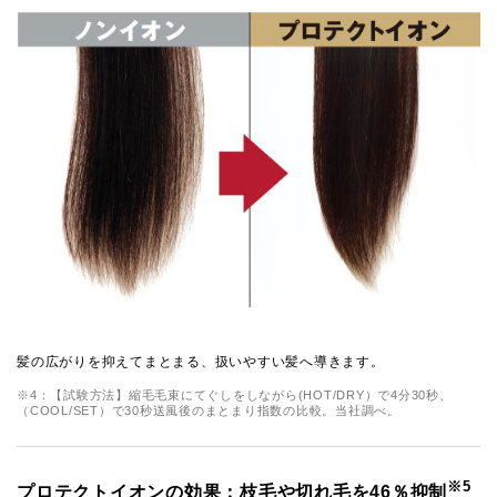
髪の広がりを抑えてまとまる、扱いやすい髪へ導きます。
※4：【試験方法】縮毛毛束にてぐしをしながら(HOT/DRY）で4分30秒、
（COOL/SET）で30秒送風後のまとまり指数の比較。当社調べ。
※5
プロテクトイオンの効果：枝毛や切れ毛を46％抑制