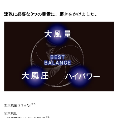
速乾に必要な3つの要素に、磨きをかけました。
※3
①大風量 2.3㎥/分
②大風圧
※4