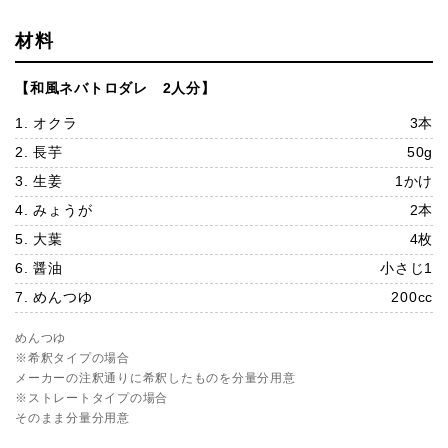
材料
【和風ネバトロダレ 2人分】
1. オクラ
3本
2. 長芋
50g
3. 生姜
1かけ
4. みょうが
2本
5. 大葉
4枚
6. 醤油
小さじ1
7. めんつゆ
200cc
めんつゆ
※希釈タイプの場合
メーカーの注釈通りに希釈したものを分量分用意
※ストレートタイプの場合
そのまま分量分用意