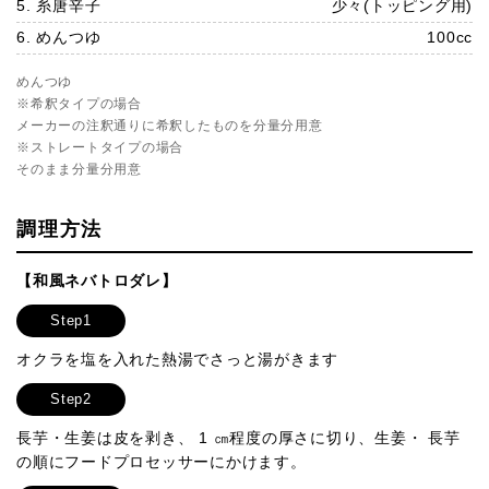
5. 糸唐辛子
少々(トッピング用)
6. めんつゆ
100cc
めんつゆ
※希釈タイプの場合
メーカーの注釈通りに希釈したものを分量分用意
※ストレートタイプの場合
そのまま分量分用意
調理方法
【和風ネバトロダレ】
Step1
オクラを塩を入れた熱湯でさっと湯がきます
Step2
長芋・生姜は皮を剥き、 1 ㎝程度の厚さに切り、生姜・ 長芋
の順にフードプロセッサーにかけます。