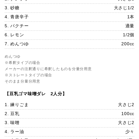
3. 砂糖
大さじ1/2
4. 青唐辛子
1本
5. パクチー
適量
6. レモン
1/2個
7. めんつゆ
200cc
めんつゆ
※希釈タイプの場合
メーカーの注釈通りに希釈したものを分量分用意
※ストレートタイプの場合
そのまま分量分用意
【豆乳ゴマ味噌ダレ 2人分】
1. 練りごま
大さじ2
2. 豆乳
100cc
3. 味噌
大さじ2
4. ラー油
少々