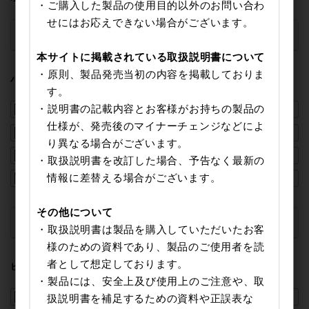
・ご購入した製品の使用目的以外のお問い合わ
せにはお応えできない場合がございます。
廃盤製品
▼
本サイトに掲載されている取扱説明書について
・原則、製品発売当初の内容を掲載しておりま
バリカン
す。
・説明書の記載内容とお客様がお持ちの製品の
TC317
TEC-B094T
TEC-B095T
仕様が、発売後のマイナーチェンジなどによ
TEC-B096T
TT390B
TT490A
り異なる場合がございます。
TT490B
TT590A
TT590B
・取扱説明書を改訂した場合、予告なく最新の
情報に差替える場合がございます。
TT690A
TT690B
TT390A
その他について
廃盤製品
▼
・取扱説明書は製品を購入していただいたお客
様のための資料であり、製品のご使用者を読
者として想定しております。
ビューティーケア
・製品には、安全上及び使用上のご注意や、取
扱説明書を補足するための資料や正誤表な
TBT200
TK251B
TK252B