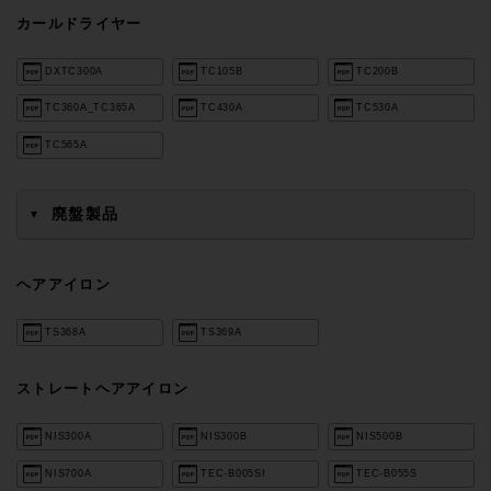
カールドライヤー
DXTC300A
TC105B
TC200B
TC360A_TC365A
TC430A
TC530A
TC565A
廃盤製品
▼
ヘアアイロン
TS368A
TS369A
ストレートヘアアイロン
NIS300A
NIS300B
NIS500B
NIS700A
TEC-B005SI
TEC-B055S