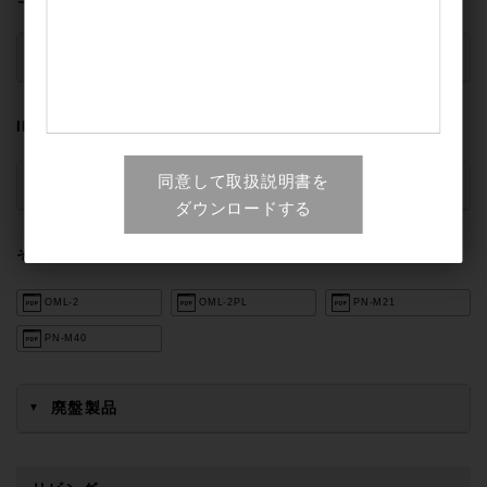
廃盤製品
▼
IH調理器
同意して取扱説明書を
廃盤製品
▼
ダウンロードする
その他
OML-2
OML-2PL
PN-M21
PN-M40
廃盤製品
▼