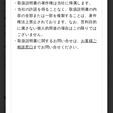
・取扱説明書の著作権は当社に帰属します。
スティックブレンダー
ハンドミキサー
・当社の許諾を得ることなく、取扱説明書の内
グリルなべ / ホットプレート
酒燗器
容の全部または一部を複製することは、著作
電気ケトル / 電気ポット
トースター
権法上禁止されております。なお、営利目的
ホットサンドメーカー
コーヒーメーカー
IH調理器
に属さない個人的用途の場合はこの限りでは
その他
ございません。
・取扱説明書に関するお問い合せは、
お客様ご
オーブン
相談窓口
までお問い合せください。
TSB50A
TSB51A
TSB60A
TSF61A
廃盤製品
▼
電子レンジ
TRT20A
TRH30A