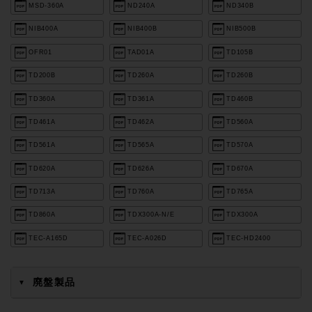
MSD-360A
ND240A
ND340B
NIB400A
NIB400B
NIB500B
OFR01
TAD01A
TD105B
TD200B
TD260A
TD260B
TD360A
TD361A
TD460B
TD461A
TD462A
TD560A
TD561A
TD565A
TD570A
TD620A
TD626A
TD670A
TD713A
TD760A
TD765A
TD860A
TDX300A-N/E
TDX300A
TEC-A165D
TEC-A026D
TEC-HD2400
廃盤製品
▼