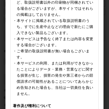
ど、取扱説明書以外の印刷物が同梱されてい
TK291A
TK351B
TT263A
る場合がございますが、本サイトではそれら
TT321A
TT363A
TT463A
の掲載はしておりません。
・本サイトに掲載されている取扱説明書のう
TT593A
ち、すでに生産中止などの理由で新たにご購
入できない製品もございます。
廃盤製品
▼
・本サービスは予告なく終了または内容を変更
する場合がございます。
・ご希望の取扱説明書が無い場合もございま
オプション
す。
TP221A
・本サービスの利用、または利用ができなかっ
たことによりデータ・業務・営業などに関す
る損害が生じ、損害の発生や第三者からの賠
キッチン
償請求の可能性があることについてあらかじ
め告知された場合も、当社は一切責任を負い
オーブン
電子レンジ
スープメーカー
ません。
低温調理器
ミキサー / ジュースミキサー
ミル＆ミキサー
ジューサー
フードプロセッサー
著作及び権利について