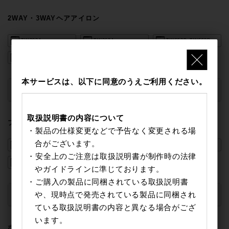
2WAY・3WAYヘアアイロン
TW303A
TW363A
TW552B_TW553B
TW863A
本サービスは、以下に同意のうえご利用ください。
廃盤製品
▼
取扱説明書の内容について
ブラシヘアアイロン
・製品の仕様変更などで予告なく変更される場
合がございます。
IBC100
TB460A
TB560A
・安全上のご注意は取扱説明書が制作時の法律
THR7
やガイドラインに準じております。
・ご購入の製品に同梱されている取扱説明書
や、現時点で発売されている製品に同梱され
廃盤製品
▼
ている取扱説明書の内容と異なる場合がござ
います。
ホットカーラー