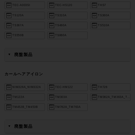
TEC-A003SI
TEC-HS120
THS7
TS120A
TS310A
TS360A
TS367A
TS460A
TS510A
TS550B
TS860A
廃盤製品
▼
カールヘアアイロン
NIM326A_NIM332A
TEC-HM122
TH726
TM122A
TM303A
TM362A_TM363A_TM364A
TM452B_TM453B
TM762A_TM763A
廃盤製品
▼