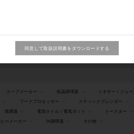
同意して取扱説明書を
ダウンロードする
スープメーカー
低温調理器
ミキサー / ジュ
ー
フードプロセッサー
スティックブレンダー
酒燗器
電気ケトル / 電気ポット
トースター
ーヒーメーカー
IH調理器
その他