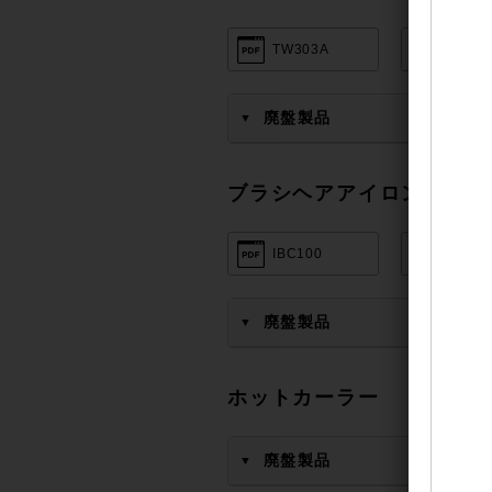
TW303A
TW36
廃盤製品
▼
ブラシヘアアイロン
IBC100
TB460
廃盤製品
▼
ホットカーラー
廃盤製品
▼