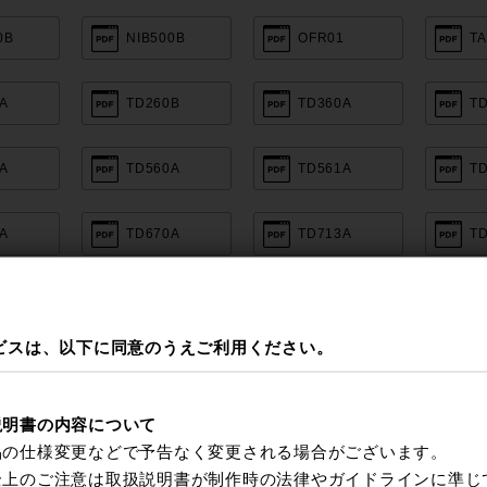
0B
NIB500B
OFR01
T
A
TD260B
TD360A
T
A
TD560A
TD561A
T
A
TD670A
TD713A
T
0A-N/E
TDX300A
TEC-A165D
T
ビスは、以下に同意のうえご利用ください。
説明書の内容について
品の仕様変更などで予告なく変更される場合がございます。
全上のご注意は取扱説明書が制作時の法律やガイドラインに準じ