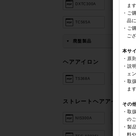
DXTC300A
TC105
ま
・ご
品
TC565A
・ご
ご
廃盤製品
▼
本サ
・原
ヘアアイロン
・説
ェ
TS368A
TS369
・取
ま
ストレートヘアアイロン
その
・取
NIS300A
NIS30
の
・製
料