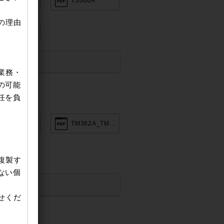
S310A
TS360A
の理由
S860A
。
業務・
の可能
任を負
M303A
TM362A_TM363A_TM364A
複製す
ない個
せくだ