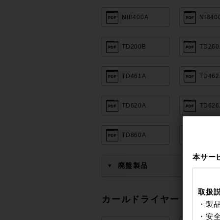
NIB400A
NIB40
TD200B
TD260
TD461A
TD462
TD620A
TD626
TD860A
TDX30
本サー
廃盤製品
▼
取扱
カールドライヤー
・製
・安