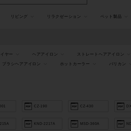
リビング
リラクゼーション
ペット製品
ライヤー
ヘアアイロン
ストレートヘアアイロン
ブラシヘアアイロン
ホットカーラー
バリカン
001
CZ-190
CZ-430
D
215A
KND-2217A
MSD-360A
N