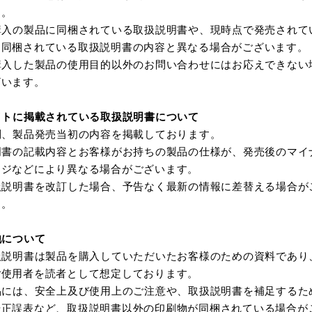
B
TC200B
TC360A_TC365A
T
す。
購入の製品に同梱されている取扱説明書や、現時点で発売されて
に同梱されている取扱説明書の内容と異なる場合がございます。
購入した製品の使用目的以外のお問い合わせにはお応えできない
ざいます。
イトに掲載されている取扱説明書について
則、製品発売当初の内容を掲載しております。
明書の記載内容とお客様がお持ちの製品の仕様が、発売後のマイ
ンジなどにより異なる場合がございます。
A
扱説明書を改訂した場合、予告なく最新の情報に差替える場合が
す。
他について
扱説明書は製品を購入していただいたお客様のための資料であり
0B
NIS500B
NIS700A
TE
ご使用者を読者として想定しております。
品には、安全上及び使用上のご注意や、取扱説明書を補足するた
や正誤表など、取扱説明書以外の印刷物が同梱されている場合が