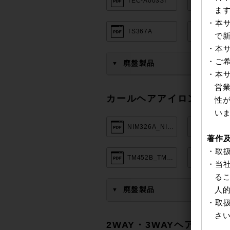
TEC-A003SI
TEC-H
ま
・本
TS367A
TS460
で
・本
・ご
廃盤製品
▼
・本
営
カールヘアアイロン
性
い
NIM326A_NIM332A
TEC-H
著作
・取
TM452B_TM453B
・当
る
人
廃盤製品
▼
・取
さ
2WAY・3WAYヘアアイロ