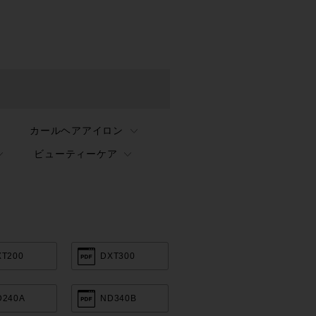
カールヘアアイロン
ビューティーケア
XT200
DXT300
D240A
ND340B