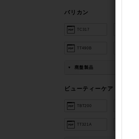
バリカン
TC317
TEC-B
TT490B
TT590
廃盤製品
▼
ビューティーケア
TBT200
TK251
TT321A
TT363