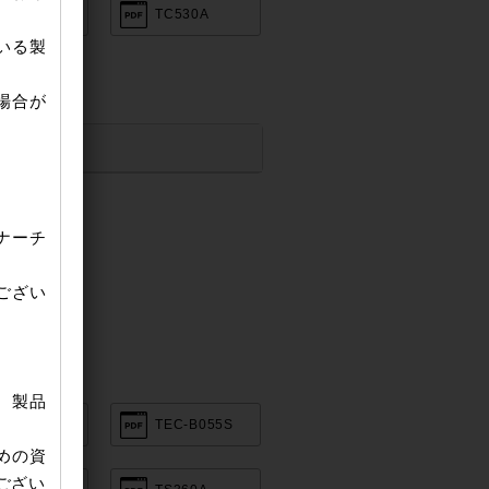
C430A
TC530A
いる製
場合が
ナーチ
ござい
、製品
C-B005SI
TEC-B055S
めの資
ござい