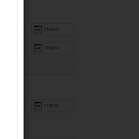
390B
TT490A
690B
TT390A
K351B
TT263A