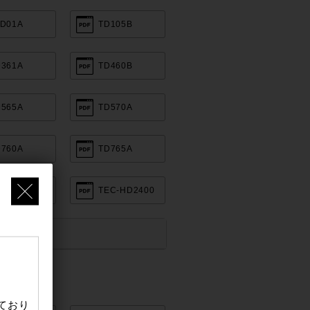
AD01A
TD105B
D361A
TD460B
D565A
TD570A
D760A
TD765A
EC-A026D
TEC-HD2400
ており