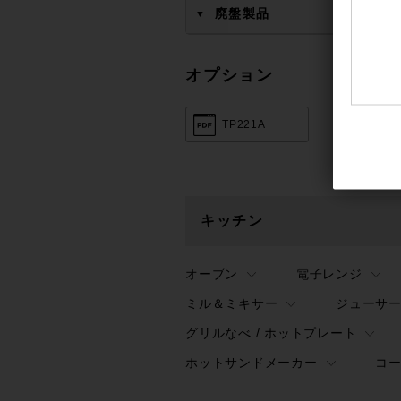
廃盤製品
▼
オプション
TP221A
キッチン
オーブン
電子レンジ
ミル＆ミキサー
ジューサ
グリルなべ / ホットプレート
ホットサンドメーカー
コ