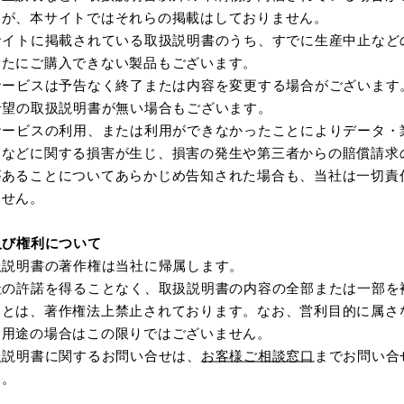
S120
THS7
TS120A
T
すが、本サイトではそれらの掲載はしておりません。
サイトに掲載されている取扱説明書のうち、すでに生産中止など
A
TS510A
TS550B
T
新たにご購入できない製品もございます。
サービスは予告なく終了または内容を変更する場合がございます
希望の取扱説明書が無い場合もございます。
サービスの利用、または利用ができなかったことによりデータ・
業などに関する損害が生じ、損害の発生や第三者からの賠償請求
があることについてあらかじめ告知された場合も、当社は一切責
ません。
M122
TH726
TM122A
T
及び権利について
扱説明書の著作権は当社に帰属します。
TM762A_TM763A
社の許諾を得ることなく、取扱説明書の内容の全部または一部を
ことは、著作権法上禁止されております。なお、営利目的に属さ
的用途の場合はこの限りではございません。
扱説明書に関するお問い合せは、
お客様ご相談窓口
までお問い合
い。
ン