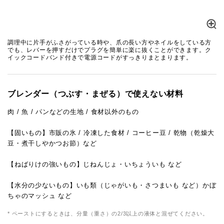
調理中に片手がふさがっている時や、爪の長い方やネイルをしている方
でも、レバーを押すだけでプラグを簡単に楽に抜くことができます。ク
イックコードバンド付きで電源コードがすっきりまとまります。
ブレンダー（つぶす・まぜる）で使えない材料
肉 / 魚 / パンなどの生地 / 食材以外のもの
【固いもの】市販の氷 / 冷凍した食材 / コーヒー豆 / 乾物（乾燥大
豆・煮干しやかつお節）など
【ねばりけの強いもの】じねんじょ・いちょういも など
【水分の少ないもの】いも類（じゃがいも・さつまいも など）かぼ
ちゃのマッシュ など
* ペーストにするときは、分量（重さ）の2/3以上の液体と混ぜてください。