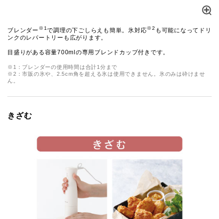
※1
※2
ブレンダー
で調理の下ごしらえも簡単。氷対応
も可能になってドリ
ンクのレパートリーも広がります。
目盛りがある容量700mlの専用ブレンドカップ付きです。
※1：ブレンダーの使用時間は合計1分まで
※2：市販の氷や、2.5cm角を超える氷は使用できません。氷のみは砕けませ
ん。
きざむ