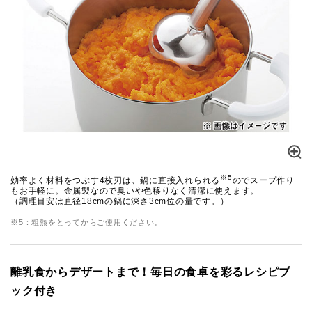
※5
効率よく材料をつぶす4枚刃は、鍋に直接入れられる
のでスープ作り
もお手軽に。金属製なので臭いや色移りなく清潔に使えます。
（調理目安は直径18cmの鍋に深さ3cm位の量です。）
※5：粗熱をとってからご使用ください。
離乳食からデザートまで！毎日の食卓を彩るレシピブ
ック付き