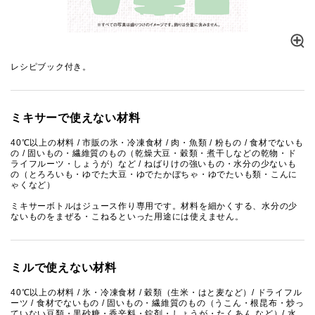
レシピブック付き。
ミキサーで使えない材料
40℃以上の材料 / 市販の氷・冷凍食材 / 肉・魚類 / 粉もの / 食材でないも
の / 固いもの・繊維質のもの（乾燥大豆・穀類・煮干しなどの乾物・ド
ライフルーツ・しょうが）など / ねばりけの強いもの・水分の少ないも
の（とろろいも・ゆでた大豆・ゆでたかぼちゃ・ゆでたいも類・こんに
ゃくなど）
ミキサーボトルはジュース作り専用です。材料を細かくする、水分の少
ないものをまぜる・こねるといった用途には使えません。
ミルで使えない材料
40℃以上の材料 / 氷・冷凍食材 / 穀類（生米・はと麦など）/ ドライフル
ーツ / 食材でないもの / 固いもの・繊維質のもの（うこん・根昆布・炒っ
ていない豆類・黒砂糖・香辛料・錠剤・しょうが・たくあん など）/ 水