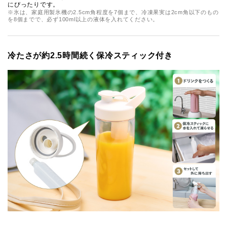
にぴったりです。
※氷は、家庭用製氷機の2.5cm角程度を7個まで、冷凍果実は2cm角以下のもの
を8個までで、必ず100ml以上の液体を入れてください。
冷たさが約2.5時間続く保冷スティック付き