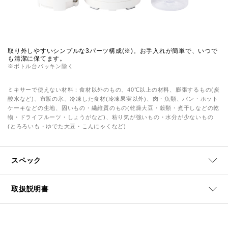
取り外しやすいシンプルな3パーツ構成(※)。お手入れが簡単で、いつで
も清潔に保てます。
※ボトル台パッキン除く
ミキサーで使えない材料：食材以外のもの、40℃以上の材料、膨張するもの(炭
酸水など)、市販の氷、冷凍した食材(冷凍果実以外)、肉・魚類、パン・ホット
ケーキなどの生地、固いもの・繊維質のもの(乾燥大豆・穀類・煮干しなどの乾
物・ドライフルーツ・しょうがなど)、粘り気が強いもの・水分が少ないもの
(とろろいも・ゆでた大豆・こんにゃくなど)
スペック
取扱説明書