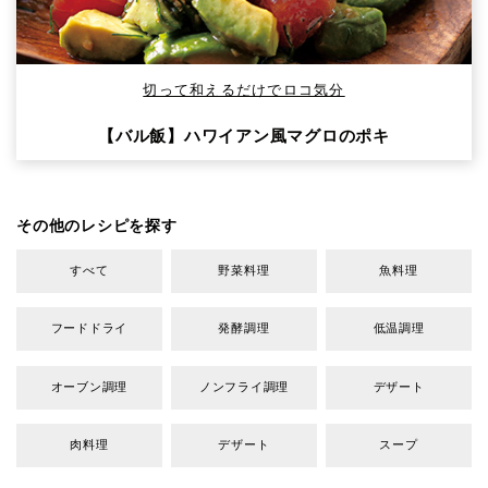
切って和えるだけでロコ気分
【バル飯】ハワイアン風マグロのポキ
その他のレシピを探す
すべて
野菜料理
魚料理
フードドライ
発酵調理
低温調理
オーブン調理
ノンフライ調理
デザート
肉料理
デザート
スープ