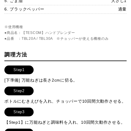
5. ごま油
大さじ1
6. ブラックペッパー
適量
※使用機種
●商品名：【TESCOM】ハンドブレンダー
●品番 ：TBL20A / TBL30A ※チョッパーが使える機種のみ
調理方法
Step1
[下準備] 万能ねぎは長さ2cmに切る。
Step2
ボトルにむきえびを入れ、チョッパーで10回間欠動作させる。
Step3
【Step1】に万能ねぎと調味料を入れ、10回間欠動作させる。